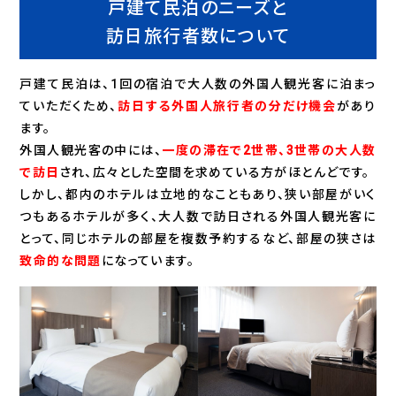
戸建て民泊のニーズと
訪日旅行者数について
戸建て民泊は、1回の宿泊で大人数の外国人観光客に泊まっ
ていただくため、
訪日する外国人旅行者の分だけ機会
があり
ます。
外国人観光客の中には、
一度の滞在で2世帯、3世帯の大人数
で訪日
され、広々とした空間を求めている方がほとんどです。
しかし、都内のホテルは立地的なこともあり、狭い部屋がいく
つもあるホテルが多く、大人数で訪日される外国人観光客に
とって、同じホテルの部屋を複数予約するなど、部屋の狭さは
致命的な問題
になっています。